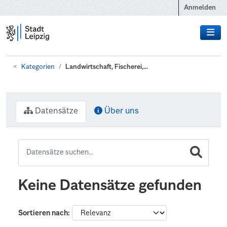
Zum Hauptinhalt wechseln
Anmelden
Kategorien
Landwirtschaft, Fischerei,...
Datensätze
Über uns
Keine Datensätze gefunden
Sortieren nach