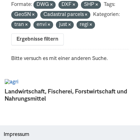
Formate:
DWG
DXF
SHP
Tags:
GeoSN
Cadastral parcels
Kategorien:
tran
envi
just
regi
Ergebnisse filtern
Bitte versuch es mit einer anderen Suche.
Landwirtschaft, Fischerei, Forstwirtschaft und
Nahrungsmittel
Impressum