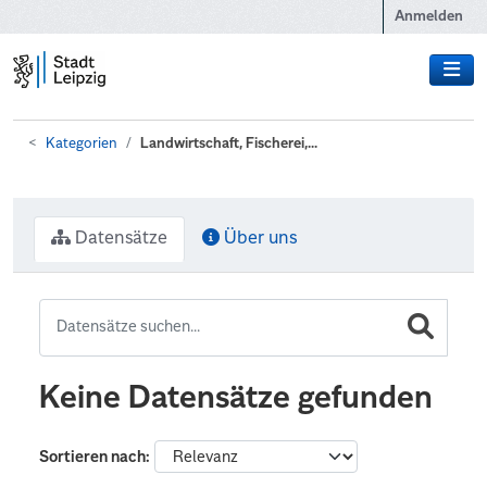
Zum Hauptinhalt wechseln
Anmelden
Kategorien
Landwirtschaft, Fischerei,...
Datensätze
Über uns
Keine Datensätze gefunden
Sortieren nach