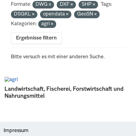
Formate:
DWG
DXF
SHP
Tags:
DSGKL
opendata
GeoSN
Kategorien:
agri
Ergebnisse filtern
Bitte versuch es mit einer anderen Suche.
Landwirtschaft, Fischerei, Forstwirtschaft und
Nahrungsmittel
Impressum