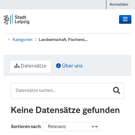
Zum Hauptinhalt wechseln
Anmelden
Kategorien
Landwirtschaft, Fischerei,...
Datensätze
Über uns
Keine Datensätze gefunden
Sortieren nach