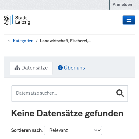
Zum Hauptinhalt wechseln
Anmelden
Kategorien
Landwirtschaft, Fischerei,...
Datensätze
Über uns
Keine Datensätze gefunden
Sortieren nach