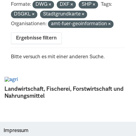
Formate:
DWG
DXF
SHP
Tags:
DSGKL
Stadtgrundkarte
Organisationen:
amt-fuer-geoinformation
Ergebnisse filtern
Bitte versuch es mit einer anderen Suche.
Landwirtschaft, Fischerei, Forstwirtschaft und
Nahrungsmittel
Impressum