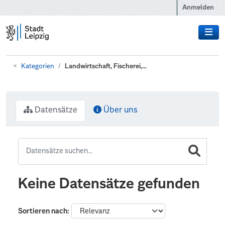
Zum Hauptinhalt wechseln
Anmelden
Kategorien
Landwirtschaft, Fischerei,...
Datensätze
Über uns
Keine Datensätze gefunden
Sortieren nach