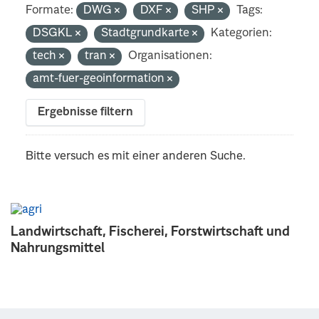
Formate:
DWG
DXF
SHP
Tags:
DSGKL
Stadtgrundkarte
Kategorien:
tech
tran
Organisationen:
amt-fuer-geoinformation
Ergebnisse filtern
Bitte versuch es mit einer anderen Suche.
Landwirtschaft, Fischerei, Forstwirtschaft und
Nahrungsmittel