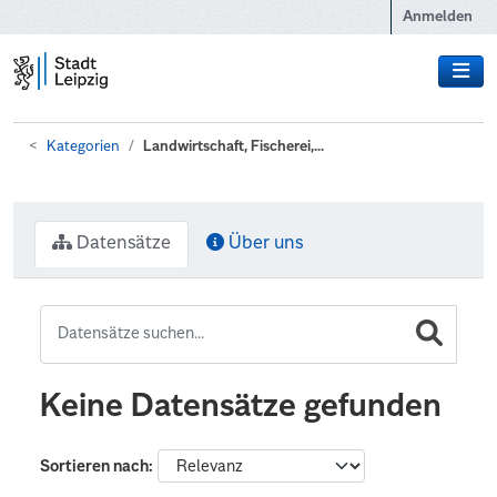
Zum Hauptinhalt wechseln
Anmelden
Kategorien
Landwirtschaft, Fischerei,...
Datensätze
Über uns
Keine Datensätze gefunden
Sortieren nach