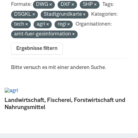
Formate:
DWG
DXF
SHP
Tags:
DSGKL
Stadtgrundkarte
Kategorien:
tech
agri
regi
Organisationen:
amt-fuer-geoinformation
Ergebnisse filtern
Bitte versuch es mit einer anderen Suche.
Landwirtschaft, Fischerei, Forstwirtschaft und
Nahrungsmittel