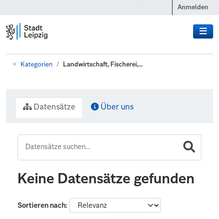
Zum Hauptinhalt wechseln
Anmelden
Kategorien
Landwirtschaft, Fischerei,...
Datensätze
Über uns
Keine Datensätze gefunden
Sortieren nach