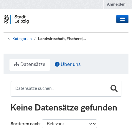
Zum Hauptinhalt wechseln
Anmelden
Kategorien
Landwirtschaft, Fischerei,...
Datensätze
Über uns
Keine Datensätze gefunden
Sortieren nach