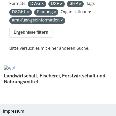
Formate:
DWG
DXF
SHP
Tags:
DSGKL
Planung
Organisationen:
amt-fuer-geoinformation
Ergebnisse filtern
Bitte versuch es mit einer anderen Suche.
Landwirtschaft, Fischerei, Forstwirtschaft und
Nahrungsmittel
Impressum