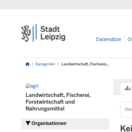
Zum Hauptinhalt wechseln
Datensätze
O
Kategorien
Landwirtschaft, Fischerei,...
Landwirtschaft, Fischerei,
Forstwirtschaft und
Nahrungsmittel
Organisationen
Ke