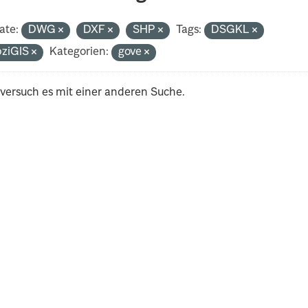
ate:
DWG
DXF
SHP
Tags:
DSGKL
pziGIS
Kategorien:
gove
 versuch es mit einer anderen Suche.