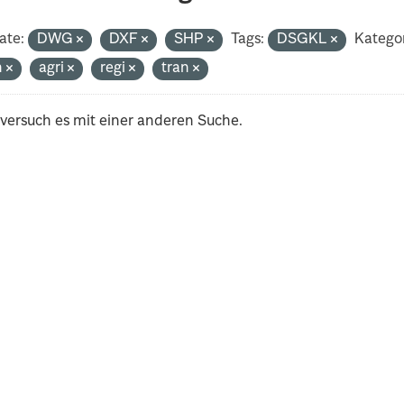
ate:
DWG
DXF
SHP
Tags:
DSGKL
Kategor
h
agri
regi
tran
 versuch es mit einer anderen Suche.