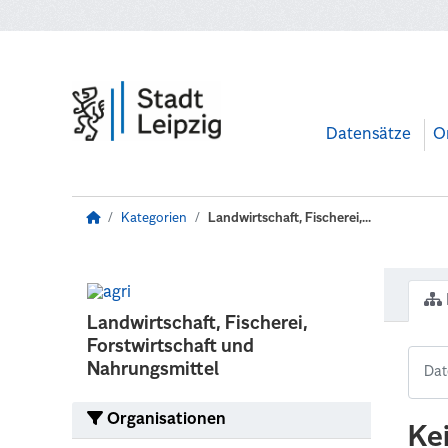
Zum Hauptinhalt wechseln
Datensätze
O
Kategorien
Landwirtschaft, Fischerei,...
Landwirtschaft, Fischerei,
Forstwirtschaft und
Nahrungsmittel
Organisationen
Ke