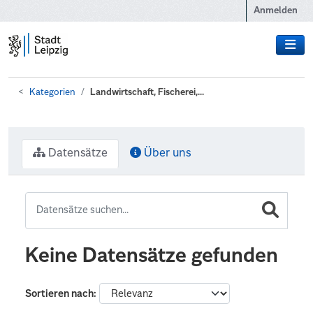
Zum Hauptinhalt wechseln
Anmelden
Kategorien
Landwirtschaft, Fischerei,...
Datensätze
Über uns
Keine Datensätze gefunden
Sortieren nach