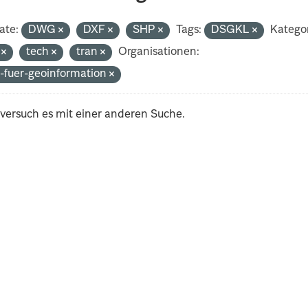
ate:
DWG
DXF
SHP
Tags:
DSGKL
Kategor
i
tech
tran
Organisationen:
-fuer-geoinformation
 versuch es mit einer anderen Suche.