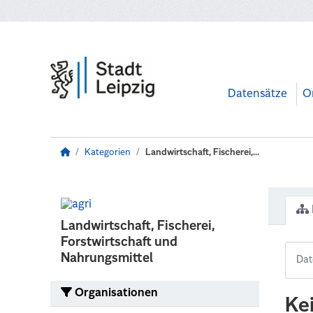
Zum Hauptinhalt wechseln
Datensätze
O
Kategorien
Landwirtschaft, Fischerei,...
Landwirtschaft, Fischerei,
Forstwirtschaft und
Nahrungsmittel
Organisationen
Ke