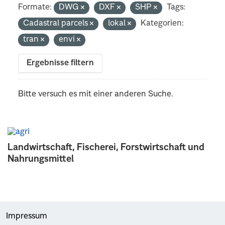
Formate:
DWG
DXF
SHP
Tags:
Cadastral parcels
lokal
Kategorien:
tran
envi
Ergebnisse filtern
Bitte versuch es mit einer anderen Suche.
Landwirtschaft, Fischerei, Forstwirtschaft und
Nahrungsmittel
Impressum