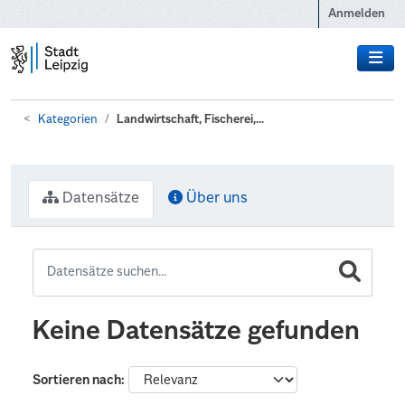
Zum Hauptinhalt wechseln
Anmelden
Kategorien
Landwirtschaft, Fischerei,...
Datensätze
Über uns
Keine Datensätze gefunden
Sortieren nach