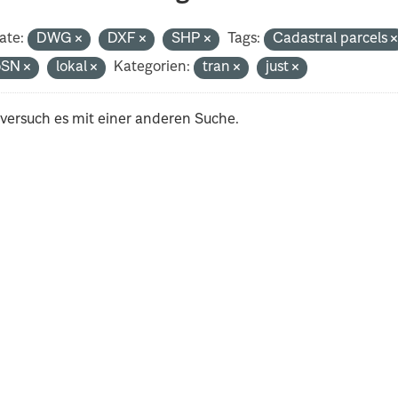
ate:
DWG
DXF
SHP
Tags:
Cadastral parcels
oSN
lokal
Kategorien:
tran
just
 versuch es mit einer anderen Suche.