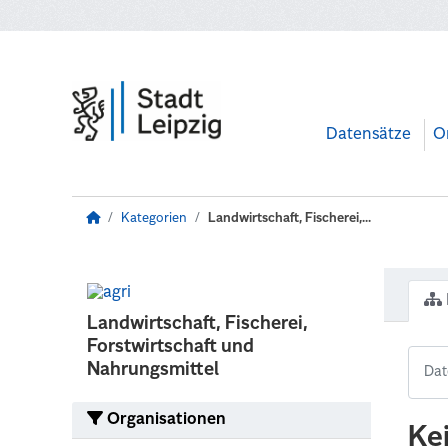
Zum Hauptinhalt wechseln
Datensätze
O
Kategorien
Landwirtschaft, Fischerei,...
Landwirtschaft, Fischerei,
Forstwirtschaft und
Nahrungsmittel
Organisationen
Ke