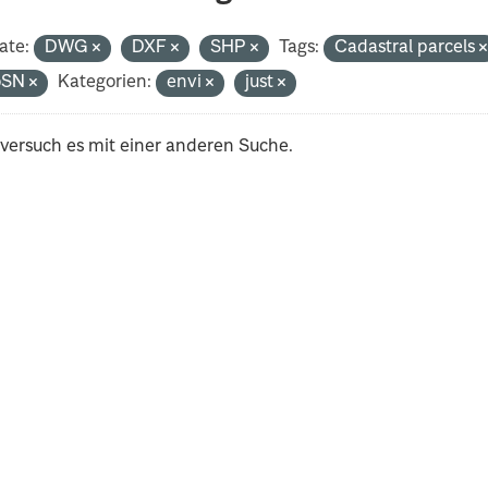
ate:
DWG
DXF
SHP
Tags:
Cadastral parcels
oSN
Kategorien:
envi
just
 versuch es mit einer anderen Suche.