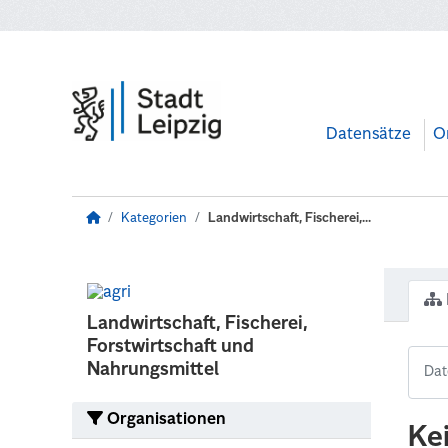
Zum Hauptinhalt wechseln
Datensätze
O
Kategorien
Landwirtschaft, Fischerei,...
Landwirtschaft, Fischerei,
Forstwirtschaft und
Nahrungsmittel
Organisationen
Ke