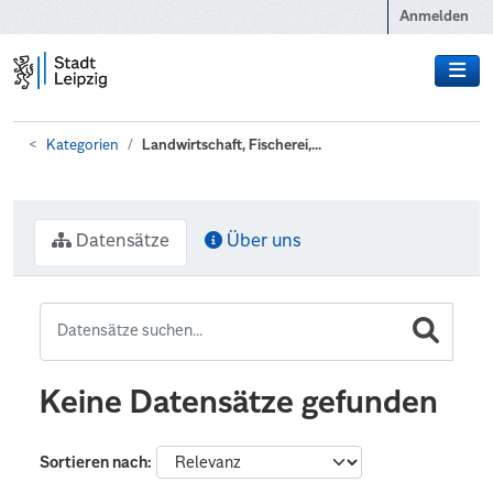
Zum Hauptinhalt wechseln
Anmelden
Kategorien
Landwirtschaft, Fischerei,...
Datensätze
Über uns
Keine Datensätze gefunden
Sortieren nach