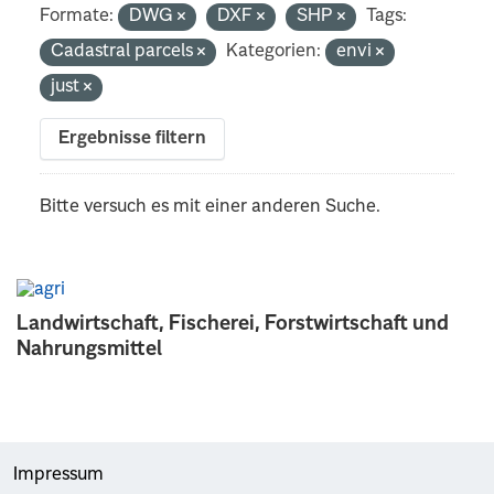
Formate:
DWG
DXF
SHP
Tags:
Cadastral parcels
Kategorien:
envi
just
Ergebnisse filtern
Bitte versuch es mit einer anderen Suche.
Landwirtschaft, Fischerei, Forstwirtschaft und
Nahrungsmittel
Impressum