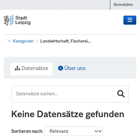
Zum Hauptinhalt wechseln
Anmelden
Kategorien
Landwirtschaft, Fischerei,...
Datensätze
Über uns
Keine Datensätze gefunden
Sortieren nach