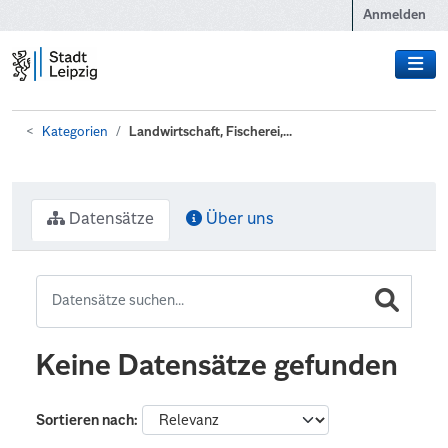
Zum Hauptinhalt wechseln
Anmelden
Kategorien
Landwirtschaft, Fischerei,...
Datensätze
Über uns
Keine Datensätze gefunden
Sortieren nach