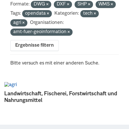
Formate:
DWG
DXF
SHP
WMS
Tags:
opendata
Kategorien:
tech
agri
Organisationen:
amt-fuer-geoinformation
Ergebnisse filtern
Bitte versuch es mit einer anderen Suche.
Landwirtschaft, Fischerei, Forstwirtschaft und
Nahrungsmittel