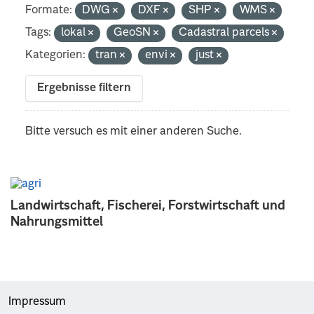
Formate:
DWG
DXF
SHP
WMS
Tags:
lokal
GeoSN
Cadastral parcels
Kategorien:
tran
envi
just
Ergebnisse filtern
Bitte versuch es mit einer anderen Suche.
Landwirtschaft, Fischerei, Forstwirtschaft und
Nahrungsmittel
Impressum