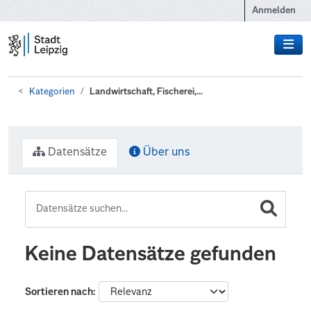
Zum Hauptinhalt wechseln
Anmelden
Kategorien
Landwirtschaft, Fischerei,...
Datensätze
Über uns
Keine Datensätze gefunden
Sortieren nach