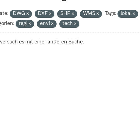
ate:
DWG
DXF
SHP
WMS
Tags:
lokal
orien:
regi
envi
tech
 versuch es mit einer anderen Suche.