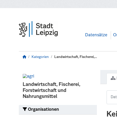
Zum Hauptinhalt wechseln
Datensätze
O
Kategorien
Landwirtschaft, Fischerei,...
Landwirtschaft, Fischerei,
Forstwirtschaft und
Nahrungsmittel
Organisationen
Ke