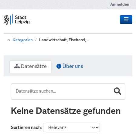
Zum Hauptinhalt wechseln
Anmelden
Kategorien
Landwirtschaft, Fischerei,...
Datensätze
Über uns
Keine Datensätze gefunden
Sortieren nach