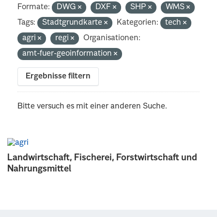
Formate:
DWG
DXF
SHP
WMS
Tags:
Stadtgrundkarte
Kategorien:
tech
agri
regi
Organisationen:
amt-fuer-geoinformation
Ergebnisse filtern
Bitte versuch es mit einer anderen Suche.
Landwirtschaft, Fischerei, Forstwirtschaft und
Nahrungsmittel