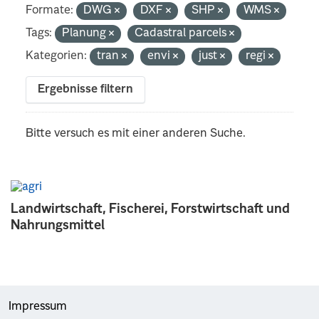
Formate:
DWG
DXF
SHP
WMS
Tags:
Planung
Cadastral parcels
Kategorien:
tran
envi
just
regi
Ergebnisse filtern
Bitte versuch es mit einer anderen Suche.
Landwirtschaft, Fischerei, Forstwirtschaft und
Nahrungsmittel
Impressum