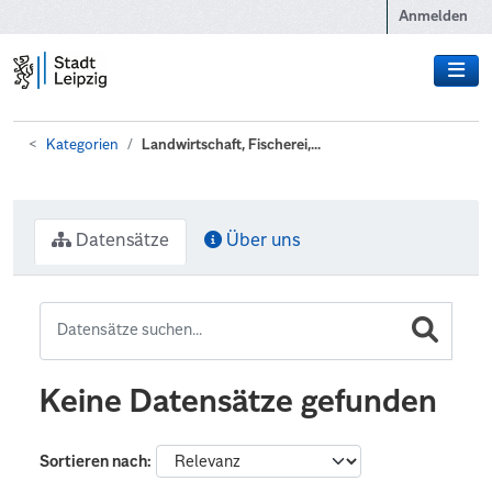
Zum Hauptinhalt wechseln
Anmelden
Kategorien
Landwirtschaft, Fischerei,...
Datensätze
Über uns
Keine Datensätze gefunden
Sortieren nach