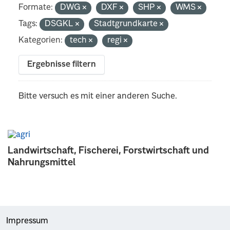
Formate:
DWG
DXF
SHP
WMS
Tags:
DSGKL
Stadtgrundkarte
Kategorien:
tech
regi
Ergebnisse filtern
Bitte versuch es mit einer anderen Suche.
Landwirtschaft, Fischerei, Forstwirtschaft und
Nahrungsmittel
Impressum