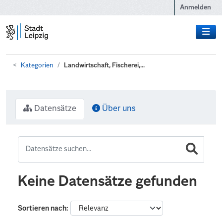
Zum Hauptinhalt wechseln
Anmelden
Kategorien
Landwirtschaft, Fischerei,...
Datensätze
Über uns
Keine Datensätze gefunden
Sortieren nach