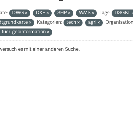
ate:
DWG
DXF
SHP
WMS
Tags:
DSGKL
dtgrundkarte
Kategorien:
tech
agri
Organisatio
-fuer-geoinformation
 versuch es mit einer anderen Suche.