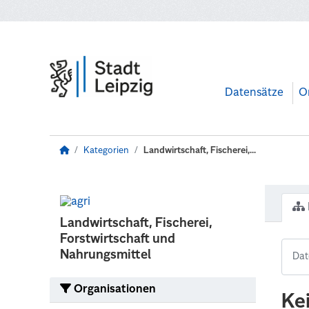
Zum Hauptinhalt wechseln
Datensätze
O
Kategorien
Landwirtschaft, Fischerei,...
Landwirtschaft, Fischerei,
Forstwirtschaft und
Nahrungsmittel
Organisationen
Ke