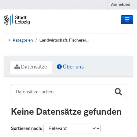
Zum Hauptinhalt wechseln
Anmelden
Kategorien
Landwirtschaft, Fischerei,...
Datensätze
Über uns
Keine Datensätze gefunden
Sortieren nach