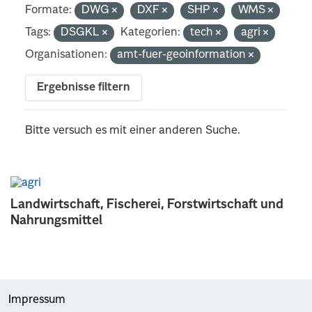
Formate:
DWG
DXF
SHP
WMS
Tags:
DSGKL
Kategorien:
tech
agri
Organisationen:
amt-fuer-geoinformation
Ergebnisse filtern
Bitte versuch es mit einer anderen Suche.
Landwirtschaft, Fischerei, Forstwirtschaft und
Nahrungsmittel
Impressum