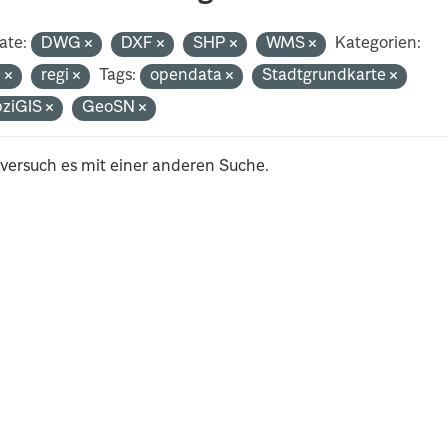
ate:
DWG
DXF
SHP
WMS
Kategorien:
n
regi
Tags:
opendata
Stadtgrundkarte
pziGIS
GeoSN
 versuch es mit einer anderen Suche.