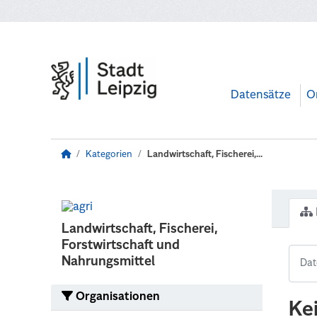
Zum Hauptinhalt wechseln
Datensätze
O
Kategorien
Landwirtschaft, Fischerei,...
Landwirtschaft, Fischerei,
Forstwirtschaft und
Nahrungsmittel
Organisationen
Ke