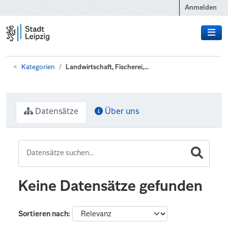
Zum Hauptinhalt wechseln
Anmelden
Kategorien
Landwirtschaft, Fischerei,...
Datensätze
Über uns
Keine Datensätze gefunden
Sortieren nach