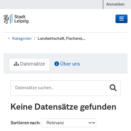
Zum Hauptinhalt wechseln
Anmelden
Kategorien
Landwirtschaft, Fischerei,...
Datensätze
Über uns
Keine Datensätze gefunden
Sortieren nach