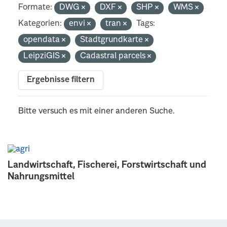
Formate:
DWG
DXF
SHP
WMS
Kategorien:
envi
tran
Tags:
opendata
Stadtgrundkarte
LeipziGIS
Cadastral parcels
Ergebnisse filtern
Bitte versuch es mit einer anderen Suche.
Landwirtschaft, Fischerei, Forstwirtschaft und
Nahrungsmittel