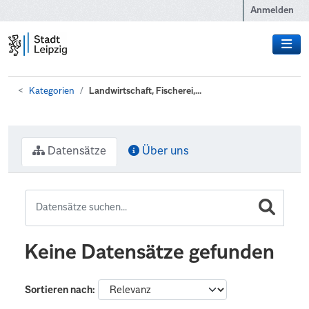
Zum Hauptinhalt wechseln
Anmelden
Kategorien
Landwirtschaft, Fischerei,...
Datensätze
Über uns
Keine Datensätze gefunden
Sortieren nach