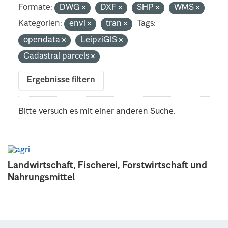
Formate:
DWG
DXF
SHP
WMS
Kategorien:
envi
tran
Tags:
opendata
LeipziGIS
Cadastral parcels
Ergebnisse filtern
Bitte versuch es mit einer anderen Suche.
Landwirtschaft, Fischerei, Forstwirtschaft und
Nahrungsmittel