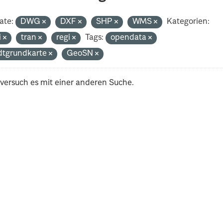
ate:
DWG
DXF
SHP
WMS
Kategorien:
i
tran
regi
Tags:
opendata
dtgrundkarte
GeoSN
 versuch es mit einer anderen Suche.