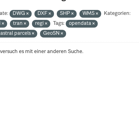
ate:
DWG
DXF
SHP
WMS
Kategorien:
i
tran
regi
Tags:
opendata
astral parcels
GeoSN
 versuch es mit einer anderen Suche.