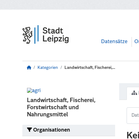
Zum Hauptinhalt wechseln
Datensätze
O
Kategorien
Landwirtschaft, Fischerei,...
Landwirtschaft, Fischerei,
Forstwirtschaft und
Nahrungsmittel
Organisationen
Ke