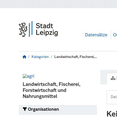
Zum Hauptinhalt wechseln
Datensätze
O
Kategorien
Landwirtschaft, Fischerei,...
Landwirtschaft, Fischerei,
Forstwirtschaft und
Nahrungsmittel
Organisationen
Ke