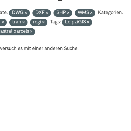
ate:
DWG
DXF
SHP
WMS
Kategorien:
i
tran
regi
Tags:
LeipziGIS
astral parcels
 versuch es mit einer anderen Suche.