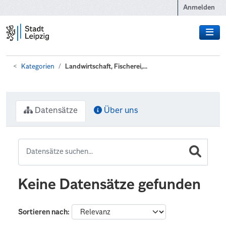
Zum Hauptinhalt wechseln
Anmelden
Kategorien
Landwirtschaft, Fischerei,...
Datensätze
Über uns
Keine Datensätze gefunden
Sortieren nach