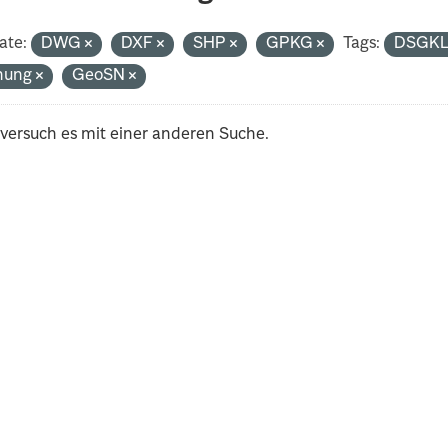
ate:
DWG
DXF
SHP
GPKG
Tags:
DSGK
nung
GeoSN
 versuch es mit einer anderen Suche.