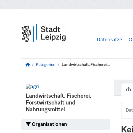
Zum Hauptinhalt wechseln
Datensätze
O
Kategorien
Landwirtschaft, Fischerei,...
Landwirtschaft, Fischerei,
Forstwirtschaft und
Nahrungsmittel
Organisationen
Ke