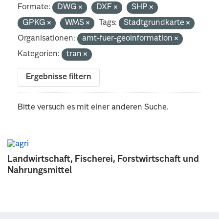
Formate:
DWG
DXF
SHP
GPKG
WMS
Tags:
Stadtgrundkarte
Organisationen:
amt-fuer-geoinformation
Kategorien:
tran
Ergebnisse filtern
Bitte versuch es mit einer anderen Suche.
Landwirtschaft, Fischerei, Forstwirtschaft und
Nahrungsmittel