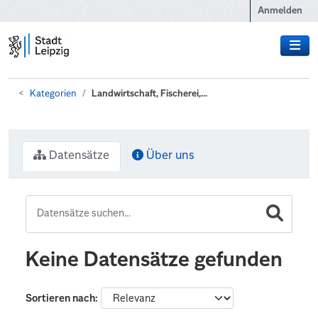
Zum Hauptinhalt wechseln
Anmelden
Kategorien
Landwirtschaft, Fischerei,...
Datensätze
Über uns
Keine Datensätze gefunden
Sortieren nach