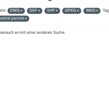
ate:
DWG
DXF
SHP
GPKG
WMS
Tag
astral parcels
 versuch es mit einer anderen Suche.