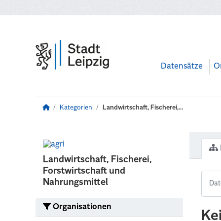
Zum Hauptinhalt wechseln
Datensätze
O
Kategorien
Landwirtschaft, Fischerei,...
Landwirtschaft, Fischerei,
Forstwirtschaft und
Nahrungsmittel
Organisationen
Ke