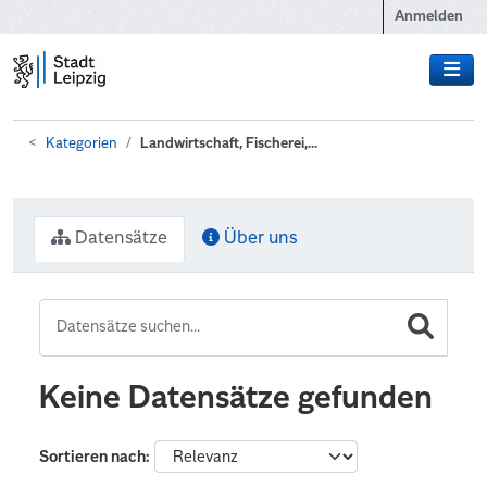
Zum Hauptinhalt wechseln
Anmelden
Kategorien
Landwirtschaft, Fischerei,...
Datensätze
Über uns
Keine Datensätze gefunden
Sortieren nach