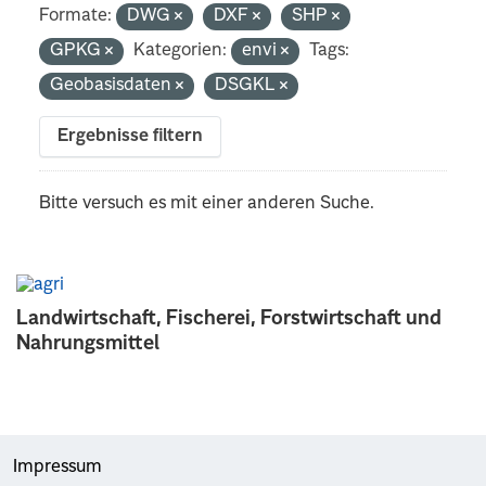
Formate:
DWG
DXF
SHP
GPKG
Kategorien:
envi
Tags:
Geobasisdaten
DSGKL
Ergebnisse filtern
Bitte versuch es mit einer anderen Suche.
Landwirtschaft, Fischerei, Forstwirtschaft und
Nahrungsmittel
Impressum