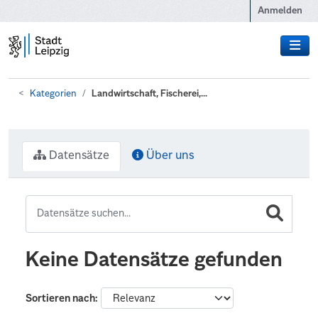
Zum Hauptinhalt wechseln
Anmelden
Kategorien
Landwirtschaft, Fischerei,...
Datensätze
Über uns
Keine Datensätze gefunden
Sortieren nach