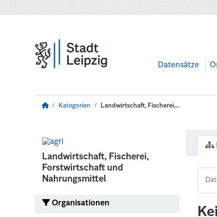
Zum Hauptinhalt wechseln
Datensätze
O
Kategorien
Landwirtschaft, Fischerei,...
Landwirtschaft, Fischerei,
Forstwirtschaft und
Nahrungsmittel
Organisationen
Ke