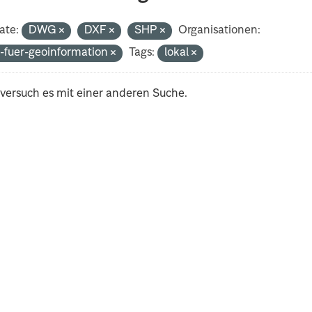
ate:
DWG
DXF
SHP
Organisationen:
-fuer-geoinformation
Tags:
lokal
 versuch es mit einer anderen Suche.