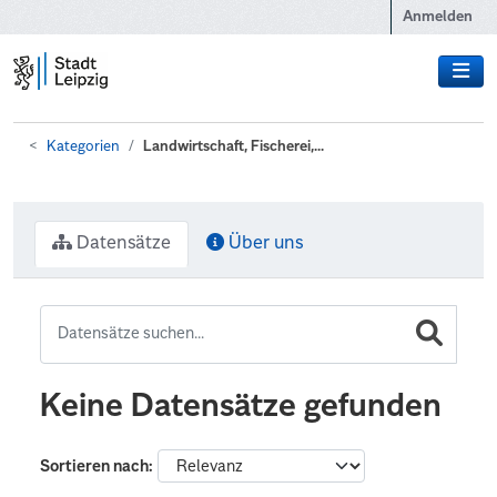
Zum Hauptinhalt wechseln
Anmelden
Kategorien
Landwirtschaft, Fischerei,...
Datensätze
Über uns
Keine Datensätze gefunden
Sortieren nach