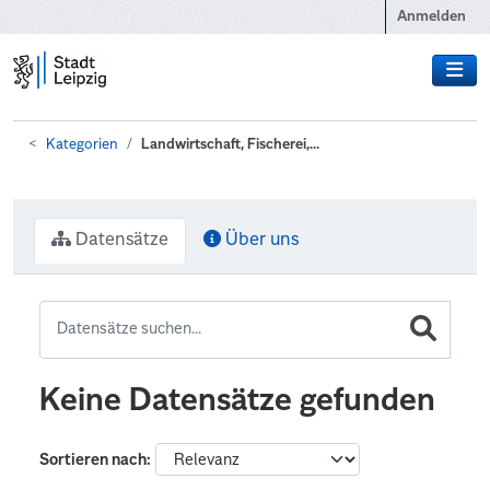
Zum Hauptinhalt wechseln
Anmelden
Kategorien
Landwirtschaft, Fischerei,...
Datensätze
Über uns
Keine Datensätze gefunden
Sortieren nach