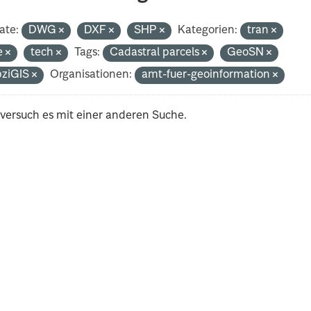
ate:
DWG
DXF
SHP
Kategorien:
tran
e
tech
Tags:
Cadastral parcels
GeoSN
pziGIS
Organisationen:
amt-fuer-geoinformation
 versuch es mit einer anderen Suche.