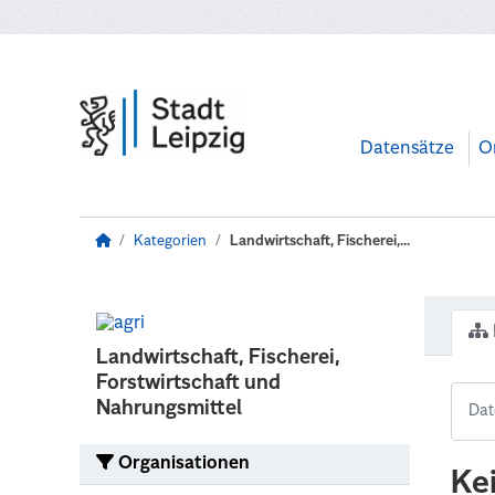
Zum Hauptinhalt wechseln
Datensätze
O
Kategorien
Landwirtschaft, Fischerei,...
Landwirtschaft, Fischerei,
Forstwirtschaft und
Nahrungsmittel
Organisationen
Ke