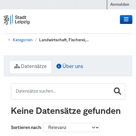
Zum Hauptinhalt wechseln
Anmelden
Kategorien
Landwirtschaft, Fischerei,...
Datensätze
Über uns
Keine Datensätze gefunden
Sortieren nach