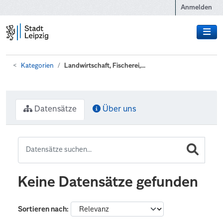
Zum Hauptinhalt wechseln
Anmelden
Kategorien
Landwirtschaft, Fischerei,...
Datensätze
Über uns
Keine Datensätze gefunden
Sortieren nach