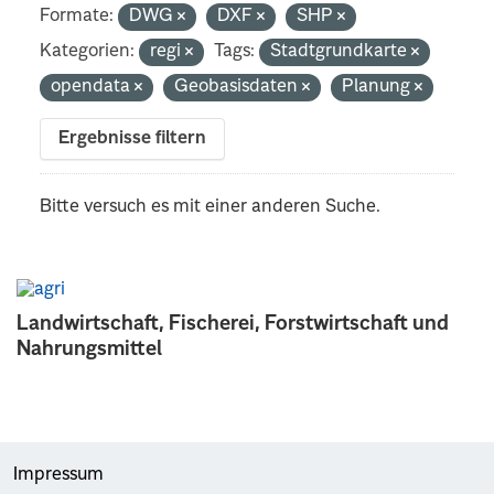
Formate:
DWG
DXF
SHP
Kategorien:
regi
Tags:
Stadtgrundkarte
opendata
Geobasisdaten
Planung
Ergebnisse filtern
Bitte versuch es mit einer anderen Suche.
Landwirtschaft, Fischerei, Forstwirtschaft und
Nahrungsmittel
Impressum