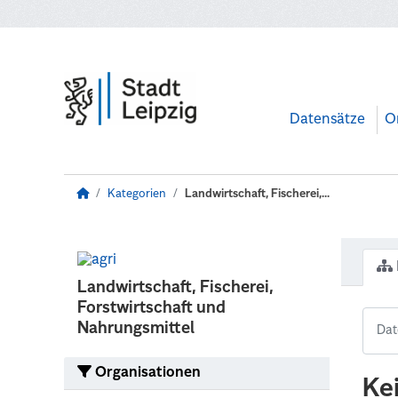
Zum Hauptinhalt wechseln
Datensätze
O
Kategorien
Landwirtschaft, Fischerei,...
Landwirtschaft, Fischerei,
Forstwirtschaft und
Nahrungsmittel
Organisationen
Ke