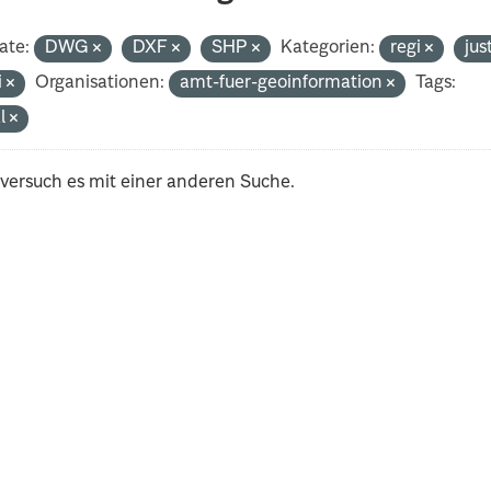
ate:
DWG
DXF
SHP
Kategorien:
regi
jus
i
Organisationen:
amt-fuer-geoinformation
Tags:
al
 versuch es mit einer anderen Suche.