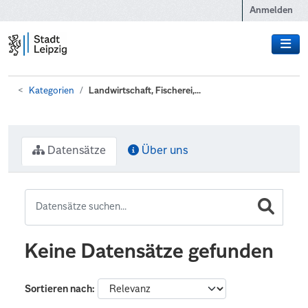
Zum Hauptinhalt wechseln
Anmelden
Kategorien
Landwirtschaft, Fischerei,...
Datensätze
Über uns
Keine Datensätze gefunden
Sortieren nach