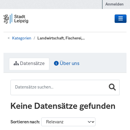
Zum Hauptinhalt wechseln
Anmelden
Kategorien
Landwirtschaft, Fischerei,...
Datensätze
Über uns
Keine Datensätze gefunden
Sortieren nach