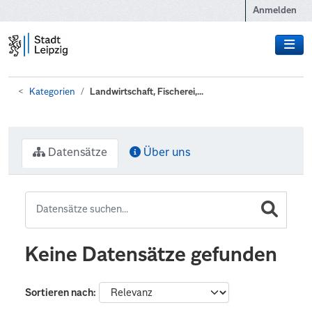
Zum Hauptinhalt wechseln
Anmelden
Kategorien
Landwirtschaft, Fischerei,...
Datensätze
Über uns
Keine Datensätze gefunden
Sortieren nach