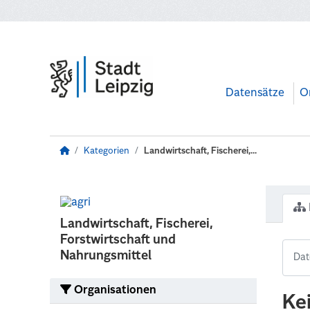
Zum Hauptinhalt wechseln
Datensätze
O
Kategorien
Landwirtschaft, Fischerei,...
Landwirtschaft, Fischerei,
Forstwirtschaft und
Nahrungsmittel
Organisationen
Ke