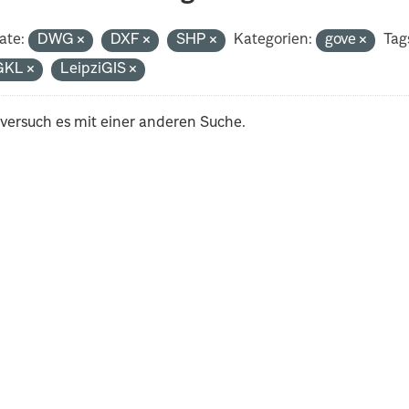
ate:
DWG
DXF
SHP
Kategorien:
gove
Tag
GKL
LeipziGIS
 versuch es mit einer anderen Suche.