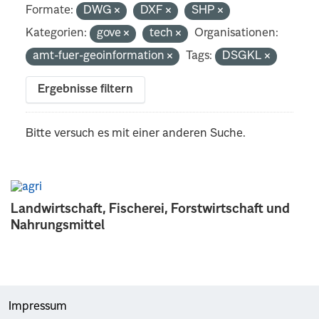
Formate:
DWG
DXF
SHP
Kategorien:
gove
tech
Organisationen:
amt-fuer-geoinformation
Tags:
DSGKL
Ergebnisse filtern
Bitte versuch es mit einer anderen Suche.
Landwirtschaft, Fischerei, Forstwirtschaft und
Nahrungsmittel
Impressum