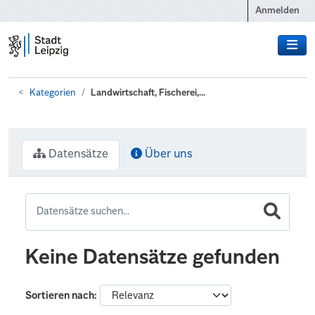
Zum Hauptinhalt wechseln
Anmelden
Kategorien
Landwirtschaft, Fischerei,...
Datensätze
Über uns
Keine Datensätze gefunden
Sortieren nach